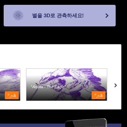
별을 3D로 관측하세요!
Aquila - The Eagle
Ara 
º¸±â
º¸±â