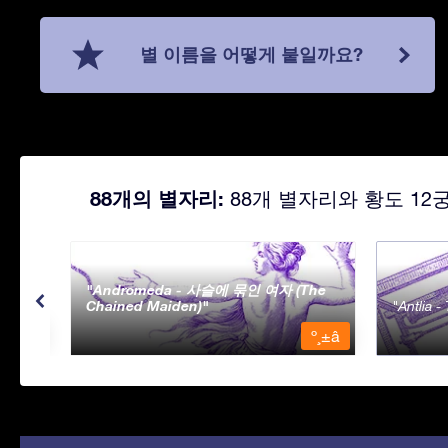
별 이름을 어떻게 붙일까요?
88개의 별자리:
88개 별자리와 황도 12
Andromeda - 사슬에 묶인 여자 (The
Chained Maiden)
Antlia 
º¸±â
º¸±â