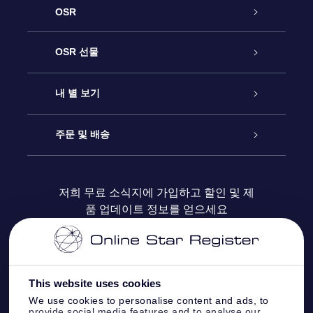
OSR
고객 서비스
OSR 선물
연락처
온라인 별 선물
내 별 보기
블로그
OSR 선물 팩
Star Register
주문 및 배송
자주 묻는 질문들
OSR Star Finder 앱
Super Star Gift
고객 로그인
저희 무료 소식지에 가입하고 할인 및 제
품 업데이트 정보를 얻으세요
OSR 상품권
후기
맞춤 별 페이지
결제 정보
기업 선물
One Million Stars
배송 정보
This website uses cookies
OSR 스타세이버
환불 정책
We use cookies to personalise content and ads, to
provide social media features and to analyse our