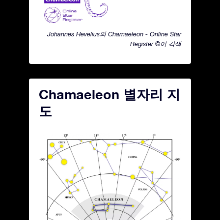
Johannes Hevelius의 Chamaeleon - Online Star
Register ©이 각색
Chamaeleon 별자리 지
도