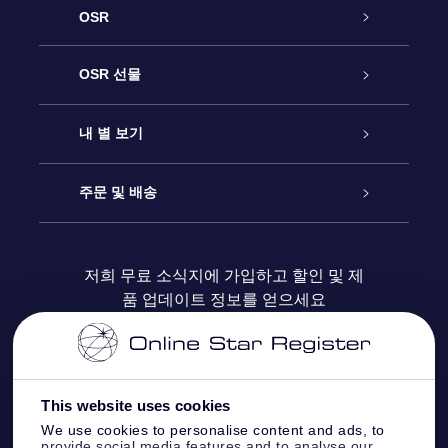
OSR
고객 서비스
OSR 선물
연락처
온라인 별 선물
내 별 보기
블로그
OSR 선물 팩
Star Register
주문 및 배송
자주 묻는 질문들
OSR Star Finder 앱
Super Star Gift
고객 로그인
저희 무료 소식지에 가입하고 할인 및 제
품 업데이트 정보를 얻으세요
OSR 상품권
후기
맞춤 별 페이지
결제 정보
기업 선물
One Million Stars
배송 정보
This website uses cookies
OSR 스타세이버
환불 정책
We use cookies to personalise content and ads, to
provide social media features and to analyse our