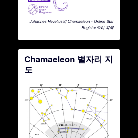
Johannes Hevelius의 Chamaeleon - Online Star
Register ©이 각색
Chamaeleon 별자리 지
도