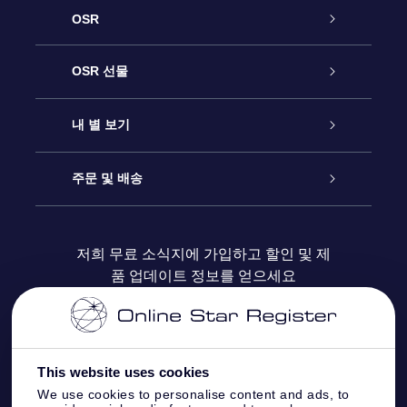
OSR
고객 서비스
OSR 선물
연락처
온라인 별 선물
내 별 보기
블로그
OSR 선물 팩
Star Register
주문 및 배송
자주 묻는 질문들
OSR Star Finder 앱
Super Star Gift
고객 로그인
저희 무료 소식지에 가입하고 할인 및 제
품 업데이트 정보를 얻으세요
OSR 상품권
후기
맞춤 별 페이지
결제 정보
기업 선물
One Million Stars
배송 정보
This website uses cookies
OSR 스타세이버
환불 정책
We use cookies to personalise content and ads, to