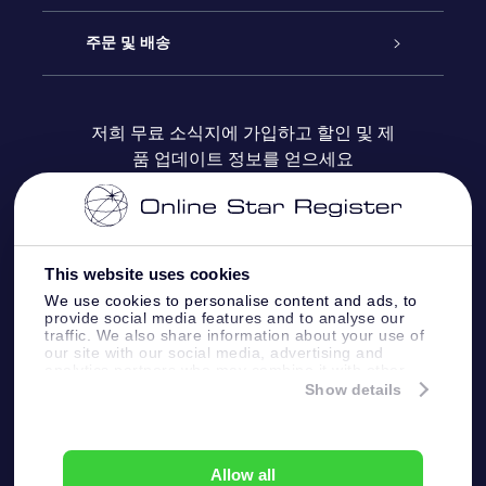
블로그
OSR 선물 팩
Star Register
주문 및 배송
자주 묻는 질문들
OSR Star Finder 앱
Super Star Gift
고객 로그인
저희 무료 소식지에 가입하고 할인 및 제
품 업데이트 정보를 얻으세요
OSR 상품권
후기
맞춤 별 페이지
결제 정보
기업 선물
One Million Stars
배송 정보
This website uses cookies
OSR 스타세이버
환불 정책
We use cookies to personalise content and ads, to
provide social media features and to analyse our
traffic. We also share information about your use of
Fly me to the stars VR 앱
our site with our social media, advertising and
별자리
analytics partners who may combine it with other
information that you’ve provided to them or that
Show details
they’ve collected from your use of their services.
Online Star Register BV
- Laan van de Maagd
83, 7324 BT Apeldoorn, The Netherlands
고객 서비스:
help@osr.org
Allow all