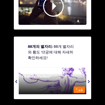
88개의 별자리:
88개 별자리
와 황도 12궁에 대해 자세히
확인하세요!
Andromeda - 사슬에 묶인 여자 (The
Antli
Chained Maiden)
º¸±â
º¸±â