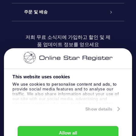
블로그
OSR 선물 팩
Star Register
주문 및 배송
자주 묻는 질문들
OSR Star Finder 앱
Super Star Gift
고객 로그인
저희 무료 소식지에 가입하고 할인 및 제
품 업데이트 정보를 얻으세요
OSR 상품권
후기
맞춤 별 페이지
결제 정보
기업 선물
One Million Stars
배송 정보
This website uses cookies
OSR 스타세이버
환불 정책
We use cookies to personalise content and ads, to
provide social media features and to analyse our
traffic. We also share information about your use of
Fly me to the stars VR 앱
our site with our social media, advertising and
별자리
analytics partners who may combine it with other
information that you’ve provided to them or that
Show details
they’ve collected from your use of their services.
Online Star Register BV
- Laan van de Maagd
83, 7324 BT Apeldoorn, The Netherlands
고객 서비스:
help@osr.org
Allow all