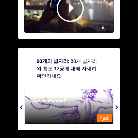
88개의 별자리:
88개 별자리
와 황도 12궁에 대해 자세히
확인하세요!
Andromeda - 사슬에 묶인 여자 (The
Antli
Chained Maiden)
º¸±â
º¸±â