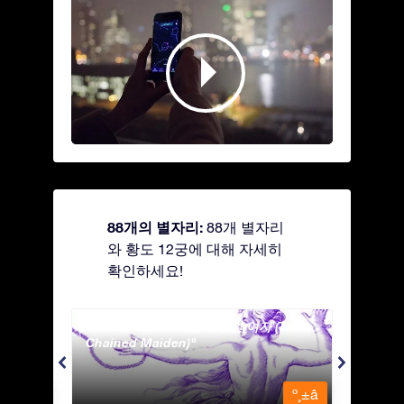
88개의 별자리:
88개 별자리
와 황도 12궁에 대해 자세히
확인하세요!
Andromeda - 사슬에 묶인 여자 (The
Antli
Chained Maiden)
º¸±â
º¸±â