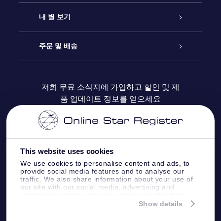
연락처
온라인 별 선물
내 별 보기
블로그
OSR 선물 팩
Star Register
주문 및 배송
자주 묻는 질문들
OSR Star Finder 앱
Super Star Gift
고객 로그인
저희 무료 소식지에 가입하고 할인 및 제
품 업데이트 정보를 얻으세요
OSR 상품권
후기
맞춤 별 페이지
결제 정보
기업 선물
One Million Stars
배송 정보
This website uses cookies
OSR 스타세이버
환불 정책
We use cookies to personalise content and ads, to
provide social media features and to analyse our
traffic. We also share information about your use of
Fly me to the stars VR 앱
our site with our social media, advertising and
별자리
analytics partners who may combine it with other
information that you’ve provided to them or that
Show details
they’ve collected from your use of their services.
Online Star Register BV
- Laan van de Maagd