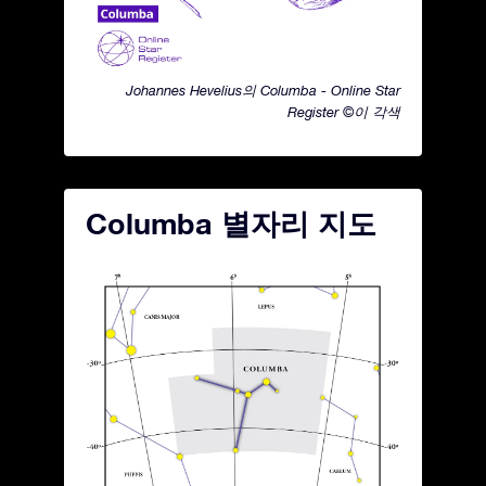
Johannes Hevelius의 Columba - Online Star
Register ©이 각색
Columba 별자리 지도