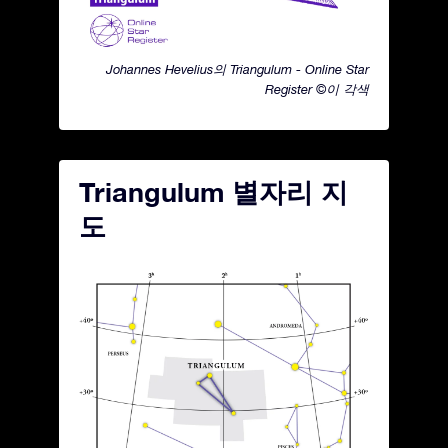
Johannes Hevelius의 Triangulum - Online Star
Register ©이 각색
Triangulum 별자리 지
도