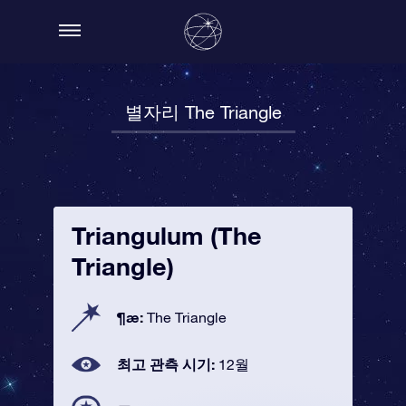
별자리 The Triangle
Triangulum (The
Triangle)
¶æ:
The Triangle
최고 관측 시기:
12월