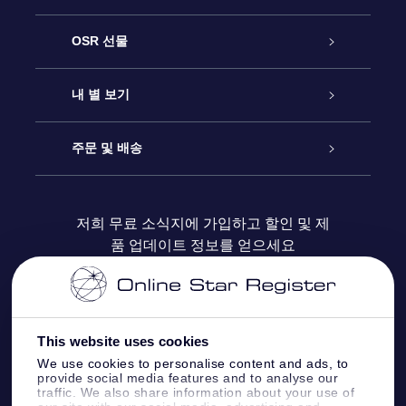
고객 서비스
OSR 선물
연락처
온라인 별 선물
내 별 보기
블로그
OSR 선물 팩
Star Register
주문 및 배송
자주 묻는 질문들
OSR Star Finder 앱
Super Star Gift
고객 로그인
저희 무료 소식지에 가입하고 할인 및 제
품 업데이트 정보를 얻으세요
OSR 상품권
후기
맞춤 별 페이지
결제 정보
기업 선물
One Million Stars
배송 정보
This website uses cookies
OSR 스타세이버
환불 정책
We use cookies to personalise content and ads, to
provide social media features and to analyse our
traffic. We also share information about your use of
Fly me to the stars VR 앱