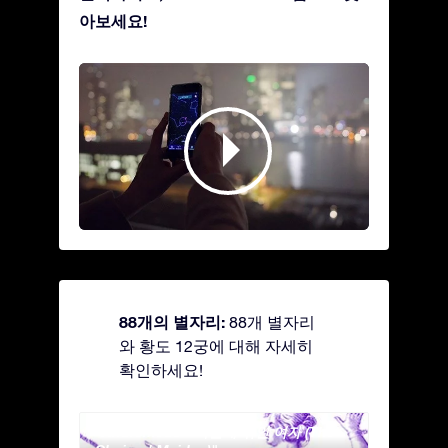
아보세요!
88개의 별자리:
88개 별자리
와 황도 12궁에 대해 자세히
확인하세요!
Andromeda - 사슬에 묶인 여자 (The
Antli