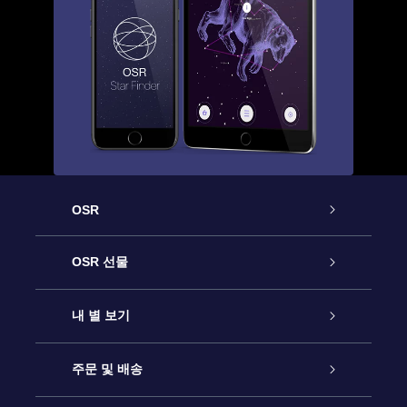
OSR
고객 서비스
OSR 선물
연락처
온라인 별 선물
내 별 보기
블로그
OSR 선물 팩
Star Register
주문 및 배송