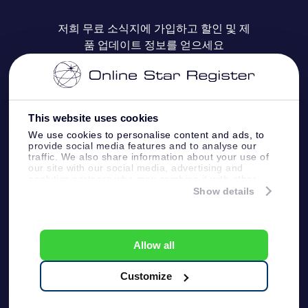
자주 묻는 질문들
OSR Star Finder 앱
Super Star Gift
고객 로그인
저희 무료 소식지에 가입하고 할인 및 제
품 업데이트 정보를 얻으세요
OSR 상품권
후기
맞춤 별 페이지
결제 정보
기업 선물
One Million Stars
배송 정보
This website uses cookies
OSR 스타세이버
환불 정책
We use cookies to personalise content and ads, to
provide social media features and to analyse our
traffic. We also share information about your use of
Fly me to the stars VR 앱
our site with our social media, advertising and
별자리
analytics partners who may combine it with other
information that you’ve provided to them or that
Show details
they’ve collected from your use of their services.
Online Star Register BV
- Laan van de Maagd
83, 7324 BT Apeldoorn, The Netherlands
고객 서비스:
help@osr.org
Allow all
KVK: 60333553, VAT: NL 8538.62.722B01
プレスページ
One Million Stars
Customize
일반 사용 약관
개인정보보호 정책
및 면책 조항