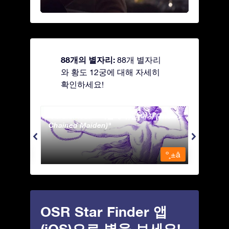
88개의 별자리:
88개 별자리
와 황도 12궁에 대해 자세히
확인하세요!
Andromeda - 사슬에 묶인 여자 (The
Antli
Chained Maiden)
º¸±â
º¸±â
OSR Star Finder 앱
(iOS)으로 별을 보세요!