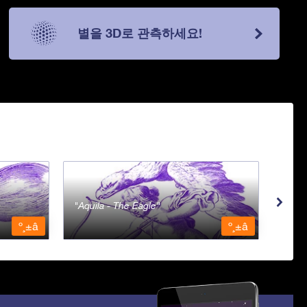
별을 3D로 관측하세요!
Aquila - The Eagle
Aqua
º¸±â
º¸±â