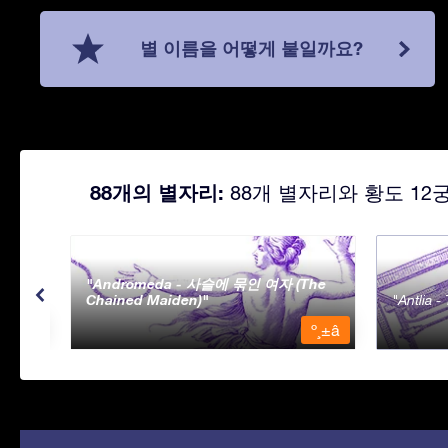
별 이름을 어떻게 붙일까요?
88개의 별자리:
88개 별자리와 황도 12
Andromeda - 사슬에 묶인 여자 (The
Chained Maiden)
Antlia 
º¸±â
º¸±â