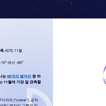
측 시기:
11월
+15° 에서 -90°
 나눈
88개의 별자리
중 하
a는 11월에 가장 잘 관측할
리 (“crane”), 공작
쪽 새들” 별자리 그룹의 일