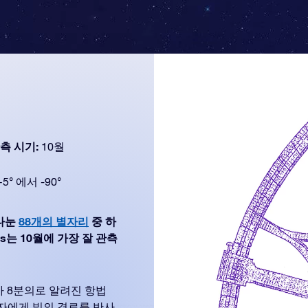
측 시기:
10월
+5° 에서 -90°
 나눈
88개의 별자리
중 하
ans는 10월에 가장 잘 관측
사 8분의로 알려진 항법
자에게 빛의 경로를 반사