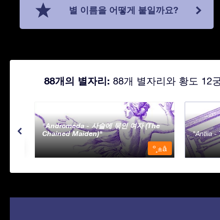
별 이름을 어떻게 붙일까요?
88개의 별자리:
88개 별자리와 황도 12
Andromeda - 사슬에 묶인 여자 (The
Chained Maiden)
Antlia 
º¸±â
º¸±â