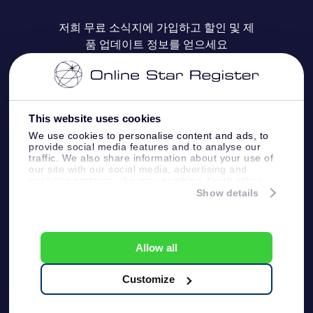
자주 묻는 질문들
OSR Star Finder 앱
Super Star Gift
고객 로그인
저희 무료 소식지에 가입하고 할인 및 제
품 업데이트 정보를 얻으세요
OSR 상품권
후기
맞춤 별 페이지
결제 정보
기업 선물
One Million Stars
배송 정보
This website uses cookies
OSR 스타세이버
환불 정책
We use cookies to personalise content and ads, to
provide social media features and to analyse our
traffic. We also share information about your use of
Fly me to the stars VR 앱
our site with our social media, advertising and
별자리
analytics partners who may combine it with other
information that you’ve provided to them or that
Show details
they’ve collected from your use of their services.
Online Star Register BV
- Laan van de Maagd
83, 7324 BT Apeldoorn, The Netherlands
고객 서비스:
help@osr.org
Allow all
KVK: 60333553, VAT: NL 8538.62.722B01
プレスページ
One Million Stars
Customize
일반 사용 약관
개인정보보호 정책
및 면책 조항