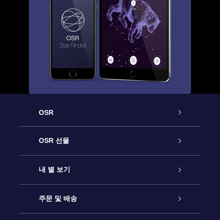
OSR
고객 서비스
OSR 선물
연락처
온라인 별 선물
내 별 보기
블로그
OSR 선물 팩
Star Register
주문 및 배송