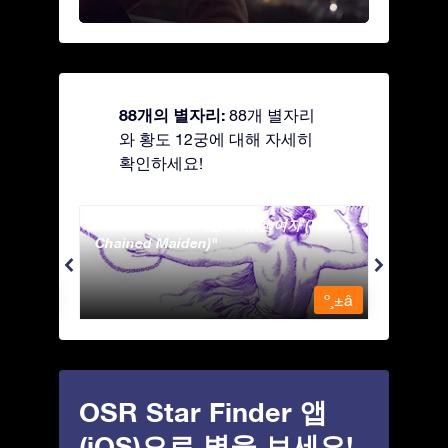
88개의 별자리:
88개 별자리
와 황도 12궁에 대해 자세히
확인하세요!
Andromeda - 사슬에 묶인 여자 (The
Antli
Chained Maiden)
º¸±â
º¸±â
OSR Star Finder 앱
(iOS)으로 별을 보세요!