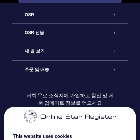
OSR
고객 서비스
OSR 선물
연락처
온라인 별 선물
내 별 보기
블로그
OSR 선물 팩
Star Register
주문 및 배송
자주 묻는 질문들
OSR Star Finder 앱
Super Star Gift
고객 로그인
저희 무료 소식지에 가입하고 할인 및 제
품 업데이트 정보를 얻으세요
OSR 상품권
후기
맞춤 별 페이지
결제 정보
기업 선물
One Million Stars
배송 정보
This website uses cookies