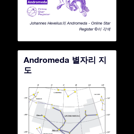
Johannes Hevelius의 Andromeda - Online Star
Register ©이 각색
Andromeda 별자리 지
도