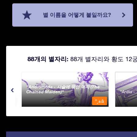
별 이름을 어떻게 붙일까요?
88개의 별자리:
88개 별자리와 황도 12
Andromeda - 사슬에 묶인 여자 (The
Chained Maiden)
Antlia 
º¸±â
º¸±â