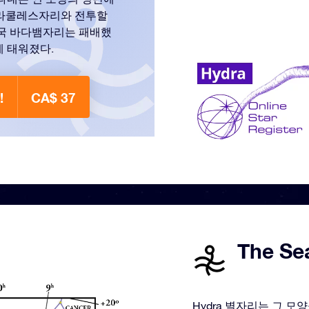
헤라쿨레스자리와 전투할
결국 바다뱀자리는 패배했
에 태워졌다.
!
CA$ 37
The Se
Hydra 별자리는 그 모