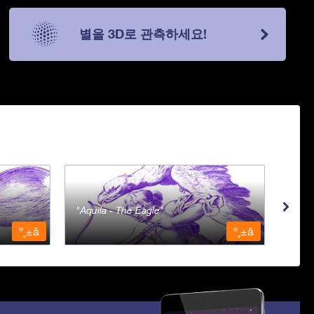
별을 3D로 관측하세요!
Aquila - The Eagle
Aqua
º¸±â
º¸±â