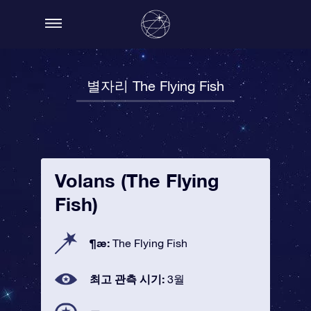
별자리 The Flying Fish
Volans (The Flying
Fish)
¶æ:
The Flying Fish
최고 관측 시기:
3월