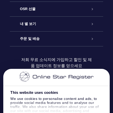
고객 서비스
OSR 선물
연락처
온라인 별 선물
내 별 보기
블로그
OSR 선물 팩
Star Register
주문 및 배송
자주 묻는 질문들
OSR Star Finder 앱
Super Star Gift
고객 로그인
저희 무료 소식지에 가입하고 할인 및 제
품 업데이트 정보를 얻으세요
OSR 상품권
후기
맞춤 별 페이지
결제 정보
기업 선물
One Million Stars
배송 정보
This website uses cookies
OSR 스타세이버
환불 정책
We use cookies to personalise content and ads, to
provide social media features and to analyse our
traffic. We also share information about your use of
Fly me to the stars VR 앱
our site with our social media, advertising and
별자리