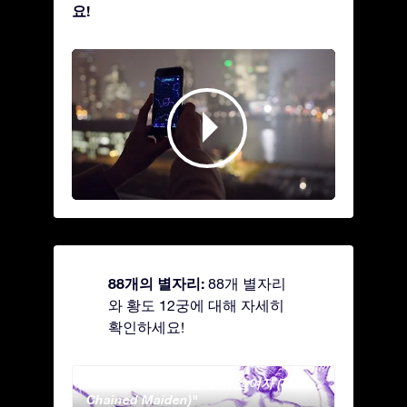
요!
88개의 별자리:
88개 별자리
와 황도 12궁에 대해 자세히
확인하세요!
Andromeda - 사슬에 묶인 여자 (The
Antli
Chained Maiden)