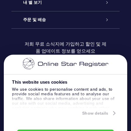
연락처
온라인 별 선물
내 별 보기
블로그
OSR 선물 팩
Star Register
주문 및 배송
자주 묻는 질문들
OSR Star Finder 앱
Super Star Gift
고객 로그인
저희 무료 소식지에 가입하고 할인 및 제
품 업데이트 정보를 얻으세요
OSR 상품권
후기
맞춤 별 페이지
결제 정보
기업 선물
One Million Stars
배송 정보
This website uses cookies
OSR 스타세이버
환불 정책
We use cookies to personalise content and ads, to
provide social media features and to analyse our
traffic. We also share information about your use of
Fly me to the stars VR 앱
our site with our social media, advertising and
별자리
analytics partners who may combine it with other
information that you’ve provided to them or that
Show details
they’ve collected from your use of their services.
Online Star Register BV
- Laan van de Maagd
83, 7324 BT Apeldoorn, The Netherlands