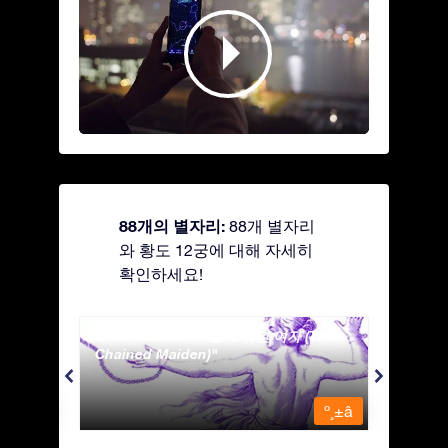
88개의 별자리:
88개 별자리
와 황도 12궁에 대해 자세히
확인하세요!
Andromeda - 사슬에 묶인 여자 (The
Antli
Chained Maiden)
º¸±â
º¸±â