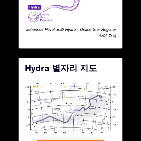
Johannes Hevelius의 Hydra - Online Star Register
©이 각색
Hydra 별자리 지도