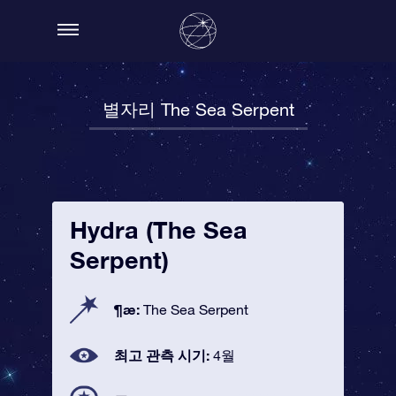
별자리 The Sea Serpent
Hydra (The Sea
Serpent)
¶æ:
The Sea Serpent
최고 관측 시기:
4월