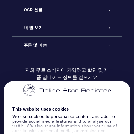
고객 서비스
OSR 선물
연락처
온라인 별 선물
내 별 보기
블로그
OSR 선물 팩
Star Register
주문 및 배송
자주 묻는 질문들
OSR Star Finder 앱
Super Star Gift
고객 로그인
저희 무료 소식지에 가입하고 할인 및 제
품 업데이트 정보를 얻으세요
OSR 상품권
후기
맞춤 별 페이지
결제 정보
기업 선물
One Million Stars
배송 정보
This website uses cookies
OSR 스타세이버
환불 정책
We use cookies to personalise content and ads, to
provide social media features and to analyse our
traffic. We also share information about your use of
Fly me to the stars VR 앱
our site with our social media, advertising and
별자리