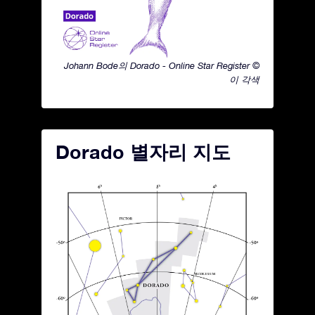
Johann Bode의 Dorado - Online Star Register ©
이 각색
Dorado 별자리 지도