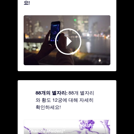
요!
88개의 별자리:
88개 별자리
와 황도 12궁에 대해 자세히
확인하세요!
Andromeda - 사슬에 묶인 여자 (The
Antli
Chained Maiden)