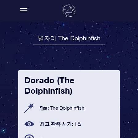
별자리 The Dolphinfish
Dorado (The
Dolphinfish)
¶æ:
The Dolphinfish
최고 관측 시기:
1월