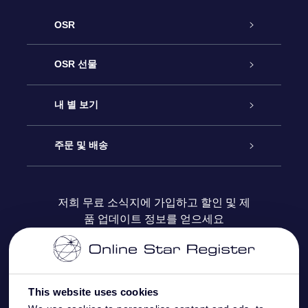
OSR
고객 서비스
OSR 선물
연락처
온라인 별 선물
내 별 보기
블로그
OSR 선물 팩
Star Register
주문 및 배송
자주 묻는 질문들
OSR Star Finder 앱
Super Star Gift
고객 로그인
저희 무료 소식지에 가입하고 할인 및 제
품 업데이트 정보를 얻으세요
OSR 상품권
후기
맞춤 별 페이지
결제 정보
기업 선물
One Million Stars
배송 정보
This website uses cookies
OSR 스타세이버
환불 정책