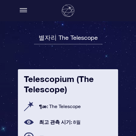
별자리 The Telescope
Telescopium (The
Telescope)
¶æ:
The Telescope
최고 관측 시기:
8월