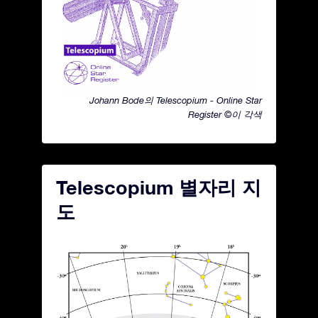
Johann Bode의 Telescopium - Online Star
Register ©이 각색
Telescopium 별자리 지
도