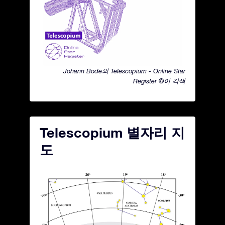
Johann Bode의 Telescopium - Online Star
Register ©이 각색
Telescopium 별자리 지
도