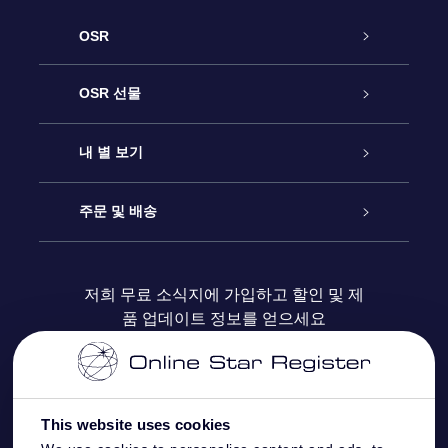
OSR
고객 서비스
OSR 선물
연락처
온라인 별 선물
내 별 보기
블로그
OSR 선물 팩
Star Register
주문 및 배송
자주 묻는 질문들
OSR Star Finder 앱
Super Star Gift
고객 로그인
저희 무료 소식지에 가입하고 할인 및 제
품 업데이트 정보를 얻으세요
OSR 상품권
후기
맞춤 별 페이지
결제 정보
기업 선물
One Million Stars
배송 정보
This website uses cookies
OSR 스타세이버
환불 정책