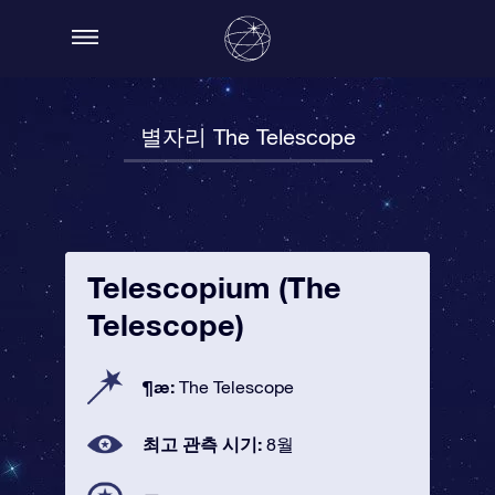
별자리 The Telescope
Telescopium (The
Telescope)
¶æ:
The Telescope
최고 관측 시기:
8월