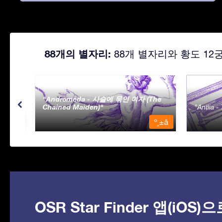
88개의 별자리:
88개 별자리와 황도 12
Andromeda - 사슬에 묶인 여자 (The
Chained Maiden)
Antlia 
º¸±â
º¸±â
OSR Star Finder 앱(iOS