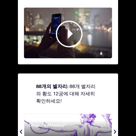
88개의 별자리:
88개 별자리
와 황도 12궁에 대해 자세히
확인하세요!
Andromeda - 사슬에 묶인 여자 (The
Antli
Chained Maiden)