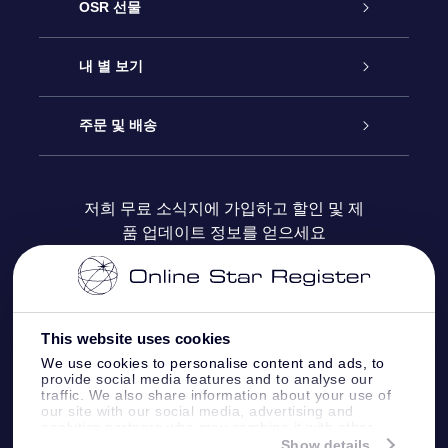
고객 서비스
OSR 선물
연락처
온라인 별 선물
내 별 보기
블로그
OSR 선물 팩
Star Register
주문 및 배송
자주 묻는 질문들
OSR Star Finder 앱
Super Star Gift
고객 로그인
저희 무료 소식지에 가입하고 할인 및 제
품 업데이트 정보를 얻으세요
OSR 상품권
후기
맞춤 별 페이지
결제 정보
기업 선물
One Million Stars
배송 정보
This website uses cookies
OSR 스타세이버
환불 정책
We use cookies to personalise content and ads, to
provide social media features and to analyse our
traffic. We also share information about your use of
Fly me to the stars VR 앱
our site with our social media, advertising and
별자리
analytics partners who may combine it with other
information that you’ve provided to them or that
Show details