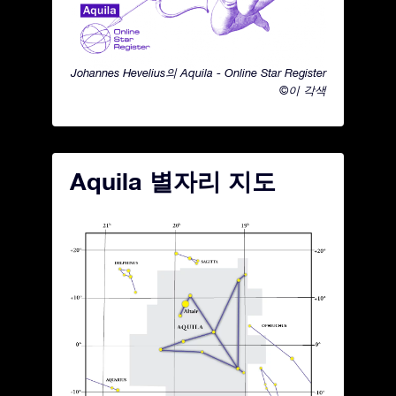
Johannes Hevelius의 Aquila - Online Star Register
©이 각색
Aquila 별자리 지도