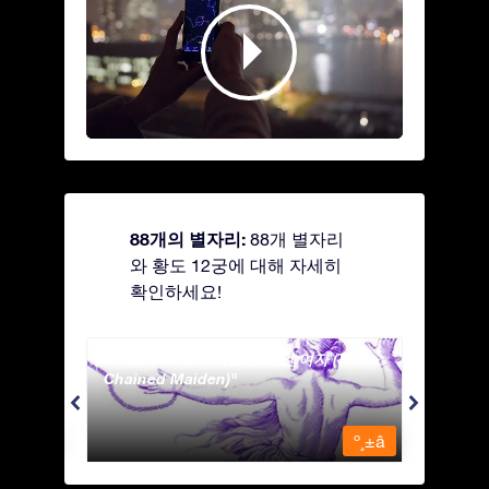
88개의 별자리:
88개 별자리
와 황도 12궁에 대해 자세히
확인하세요!
Andromeda - 사슬에 묶인 여자 (The
Antli
Chained Maiden)
º¸±â
º¸±â