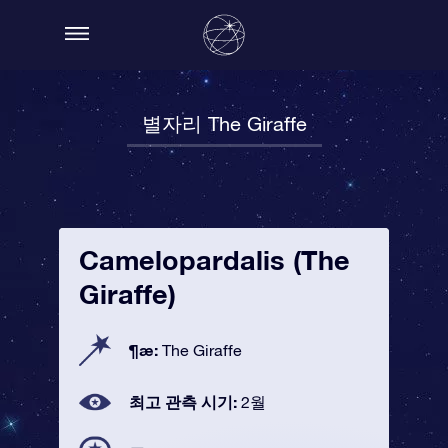
별자리 The Giraffe
Camelopardalis (The
Giraffe)
¶æ:
The Giraffe
최고 관측 시기:
2월