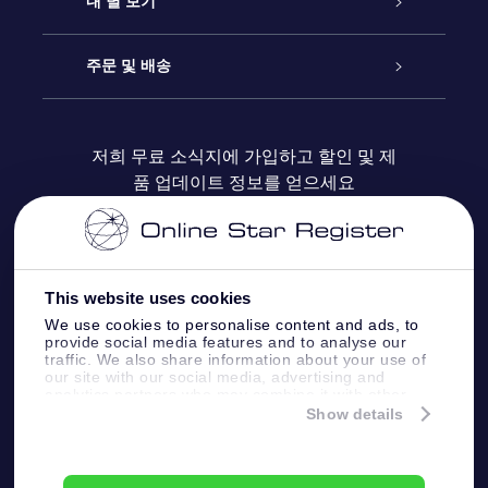
온라인 별 선물
내 별 보기
블로그
OSR 선물 팩
Star Register
주문 및 배송
자주 묻는 질문들
OSR Star Finder 앱
Super Star Gift
고객 로그인
저희 무료 소식지에 가입하고 할인 및 제
품 업데이트 정보를 얻으세요
OSR 상품권
후기
맞춤 별 페이지
결제 정보
기업 선물
One Million Stars
배송 정보
This website uses cookies
OSR 스타세이버
환불 정책
We use cookies to personalise content and ads, to
provide social media features and to analyse our
traffic. We also share information about your use of
Fly me to the stars VR 앱
our site with our social media, advertising and
별자리
analytics partners who may combine it with other
information that you’ve provided to them or that
Show details
they’ve collected from your use of their services.
Online Star Register BV
- Laan van de Maagd
83, 7324 BT Apeldoorn, The Netherlands