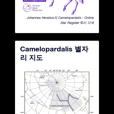
Johannes Hevelius의 Camelopardalis - Online
Star Register ©이 각색
Camelopardalis 별자
리 지도