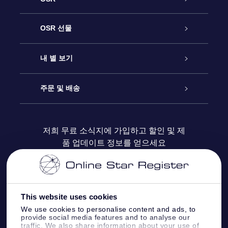
고객 서비스
OSR 선물
연락처
온라인 별 선물
내 별 보기
블로그
OSR 선물 팩
Star Register
주문 및 배송
자주 묻는 질문들
OSR Star Finder 앱
Super Star Gift
고객 로그인
저희 무료 소식지에 가입하고 할인 및 제
품 업데이트 정보를 얻으세요
OSR 상품권
후기
맞춤 별 페이지
결제 정보
기업 선물
One Million Stars
배송 정보
This website uses cookies
OSR 스타세이버
환불 정책
We use cookies to personalise content and ads, to
provide social media features and to analyse our
traffic. We also share information about your use of