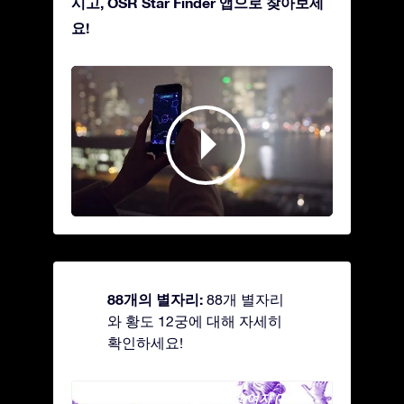
시고, OSR Star Finder 앱으로 찾아보세
요!
88개의 별자리:
88개 별자리
와 황도 12궁에 대해 자세히
확인하세요!
Andromeda - 사슬에 묶인 여자 (The
Antli