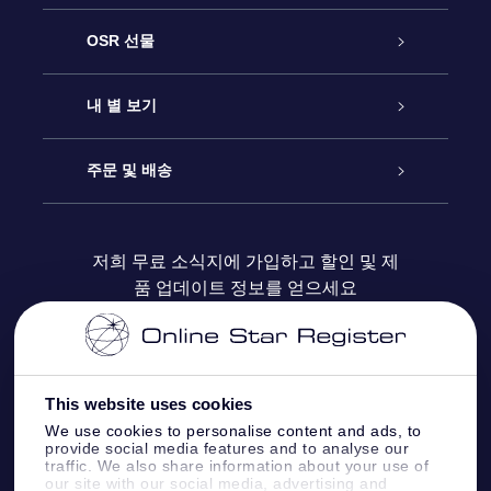
고객 서비스
OSR 선물
연락처
온라인 별 선물
내 별 보기
블로그
OSR 선물 팩
Star Register
주문 및 배송
자주 묻는 질문들
OSR Star Finder 앱
Super Star Gift
고객 로그인
저희 무료 소식지에 가입하고 할인 및 제
품 업데이트 정보를 얻으세요
OSR 상품권
후기
맞춤 별 페이지
결제 정보
기업 선물
One Million Stars
배송 정보
This website uses cookies
OSR 스타세이버
환불 정책
We use cookies to personalise content and ads, to
provide social media features and to analyse our
traffic. We also share information about your use of
Fly me to the stars VR 앱
our site with our social media, advertising and
별자리