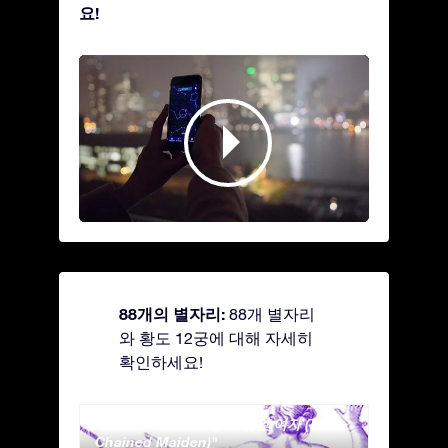
요!
88개의 별자리:
88개 별자리
와 황도 12궁에 대해 자세히
확인하세요!
Andromeda - 사슬에 묶인 여자 (The
Antli
Chained Maiden)