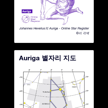
Johannes Hevelius의 Auriga - Online Star Register
©이 각색
Auriga 별자리 지도