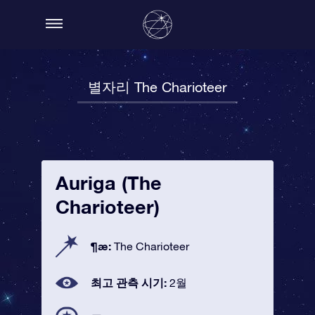
별자리 The Charioteer
Auriga (The
Charioteer)
¶æ:
The Charioteer
최고 관측 시기:
2월