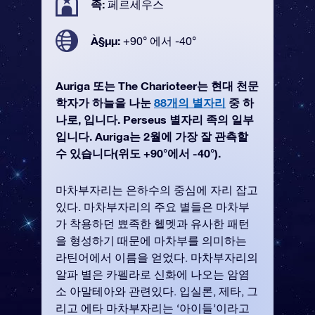
족:
페르세우스
À§µµ:
+90° 에서 -40°
Auriga 또는 The Charioteer는 현대 천문
학자가 하늘을 나눈
88개의 별자리
중 하
나로, 입니다. Perseus 별자리 족의 일부
입니다. Auriga는 2월에 가장 잘 관측할
수 있습니다(위도 +90°에서 -40°).
마차부자리는 은하수의 중심에 자리 잡고
있다. 마차부자리의 주요 별들은 마차부
가 착용하던 뾰족한 헬멧과 유사한 패턴
을 형성하기 때문에 마차부를 의미하는
라틴어에서 이름을 얻었다. 마차부자리의
알파 별은 카펠라로 신화에 나오는 암염
소 아말테아와 관련있다. 입실론, 제타, 그
리고 에타 마차부자리는 ‘아이들’이라고