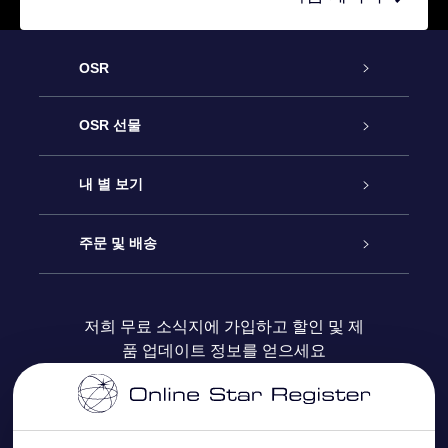
OSR
고객 서비스
OSR 선물
연락처
온라인 별 선물
내 별 보기
블로그
OSR 선물 팩
Star Register
주문 및 배송
자주 묻는 질문들
OSR Star Finder 앱
Super Star Gift
고객 로그인
저희 무료 소식지에 가입하고 할인 및 제
품 업데이트 정보를 얻으세요
OSR 상품권
후기
맞춤 별 페이지
결제 정보
기업 선물
One Million Stars
배송 정보