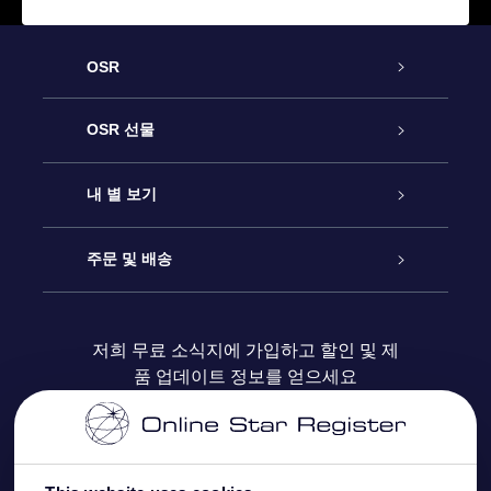
OSR
고객 서비스
OSR 선물
연락처
온라인 별 선물
내 별 보기
블로그
OSR 선물 팩
Star Register
주문 및 배송
자주 묻는 질문들
OSR Star Finder 앱
Super Star Gift
고객 로그인
저희 무료 소식지에 가입하고 할인 및 제
품 업데이트 정보를 얻으세요
OSR 상품권
후기
맞춤 별 페이지
결제 정보
기업 선물
One Million Stars
배송 정보