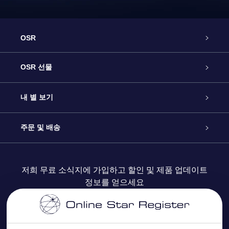
OSR
고객 서비스
OSR 선물
연락처
온라인 별 선물
내 별 보기
블로그
OSR 선물 팩
Star Register
주문 및 배송
자주 묻는 질문들
OSR Star Finder 앱
Super Star Gift
고객 로그인
저희 무료 소식지에 가입하고 할인 및 제품 업데이트
정보를 얻으세요
OSR 상품권
후기
맞춤 별 페이지
결제 정보
기업 선물
One Million Stars
배송 정보