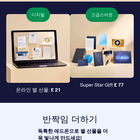
디지털
고급스러운
£ 77
Super Star Gift
£ 21
온라인 별 선물:
반짝임 더하기
독특한 애드온으로 별 선물을 더
욱 빛나게 만드세요!