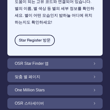
도움이 되는 고유 코드와 연결되어 있습니다.
별의 이름, 별 색상 등 별의 세부 정보를 확인하
세요. 별이 어떤 모습인지 밤하늘 어디에 위치
하는지도 확인하세요!
Star Register 방문
OSR Star Finder 앱
앱으로 밤 하늘에서 고객님 자신의 별을 찾아보
맞춤 별 페이지
세요
무료 별 페이지에서 별 선물을 원하는대로 꾸며
One Million Stars
보세요
One Million Stars:은하계를 탐색해 보세요
OSR 스타세이버