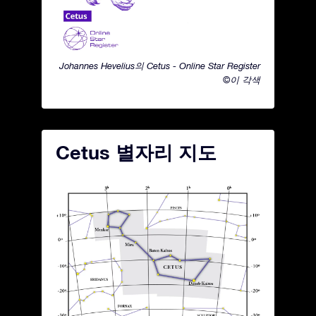
Johannes Hevelius의 Cetus - Online Star Register
©이 각색
Cetus 별자리 지도