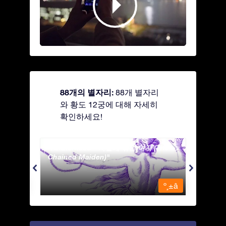
88개의 별자리:
88개 별자리
와 황도 12궁에 대해 자세히
확인하세요!
Andromeda - 사슬에 묶인 여자 (The
Antli
Chained Maiden)
º¸±â
º¸±â