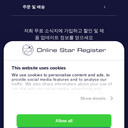
블로그
OSR 선물 팩
Star Register
주문 및 배송
자주 묻는 질문들
OSR Star Finder 앱
Super Star Gift
고객 로그인
저희 무료 소식지에 가입하고 할인 및 제
품 업데이트 정보를 얻으세요
OSR 상품권
후기
맞춤 별 페이지
결제 정보
기업 선물
One Million Stars
배송 정보
This website uses cookies
OSR 스타세이버
환불 정책
We use cookies to personalise content and ads, to
provide social media features and to analyse our
traffic. We also share information about your use of
Fly me to the stars VR 앱
our site with our social media, advertising and
별자리
analytics partners who may combine it with other
information that you’ve provided to them or that
Show details
they’ve collected from your use of their services.
Online Star Register BV
- Laan van de Maagd
83, 7324 BT Apeldoorn, The Netherlands
고객 서비스:
help@osr.org
Allow all
KVK: 60333553, VAT: NL 8538.62.722B01