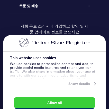
블로그
OSR 선물 팩
Star Register
주문 및 배송
자주 묻는 질문들
OSR Star Finder 앱
Super Star Gift
고객 로그인
저희 무료 소식지에 가입하고 할인 및 제
품 업데이트 정보를 얻으세요
OSR 상품권
후기
맞춤 별 페이지
결제 정보
기업 선물
One Million Stars
배송 정보
This website uses cookies
OSR 스타세이버
환불 정책
We use cookies to personalise content and ads, to
provide social media features and to analyse our
traffic. We also share information about your use of
Fly me to the stars VR 앱
our site with our social media, advertising and
별자리
analytics partners who may combine it with other
information that you’ve provided to them or that
Show details
they’ve collected from your use of their services.
Online Star Register BV
- Laan van de Maagd
83, 7324 BT Apeldoorn, The Netherlands
고객 서비스:
help@osr.org
Allow all
KVK: 60333553, VAT: NL 8538.62.722B01