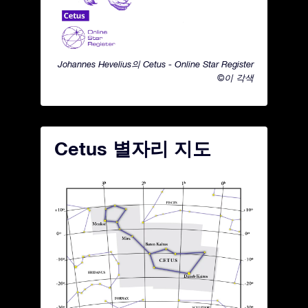
Johannes Hevelius의 Cetus - Online Star Register
©이 각색
Cetus 별자리 지도