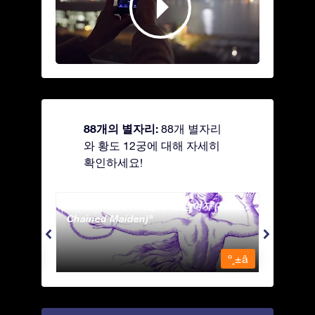
88개의 별자리:
88개 별자리
와 황도 12궁에 대해 자세히
확인하세요!
Andromeda - 사슬에 묶인 여자 (The
Antli
Chained Maiden)
º¸±â
º¸±â