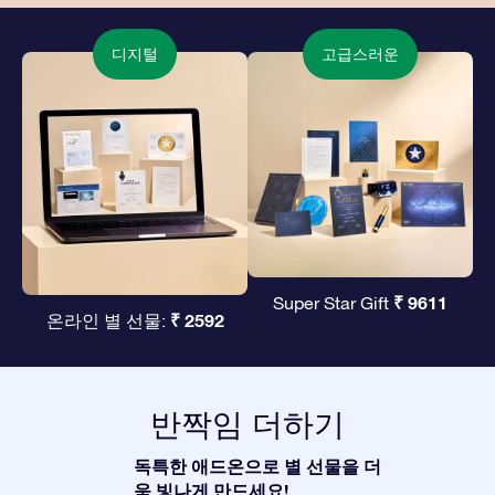
디지털
고급스러운
₹ 9611
Super Star Gift
₹ 2592
온라인 별 선물:
반짝임 더하기
독특한 애드온으로 별 선물을 더
욱 빛나게 만드세요!