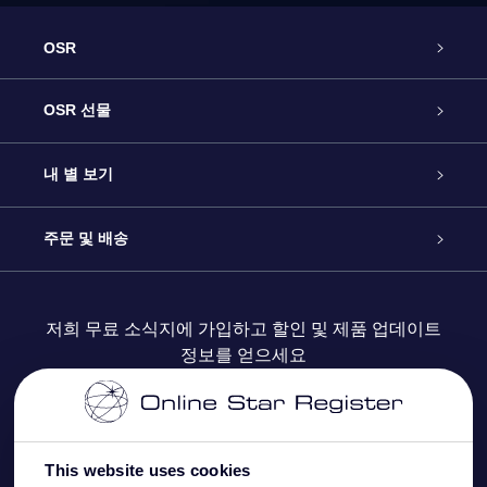
OSR
고객 서비스
OSR 선물
연락처
온라인 별 선물
내 별 보기
블로그
OSR 선물 팩
Star Register
주문 및 배송
자주 묻는 질문들
OSR Star Finder 앱
Super Star Gift
고객 로그인
저희 무료 소식지에 가입하고 할인 및 제품 업데이트
정보를 얻으세요
OSR 상품권
후기
맞춤 별 페이지
결제 정보
기업 선물
One Million Stars
배송 정보
This website uses cookies
OSR 스타세이버