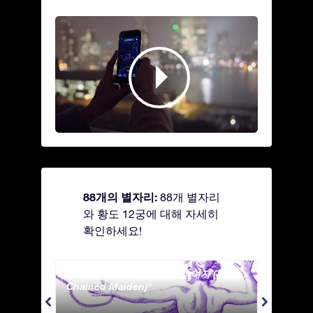
88개의 별자리:
88개 별자리
와 황도 12궁에 대해 자세히
확인하세요!
Andromeda - 사슬에 묶인 여자 (The
Antli
Chained Maiden)