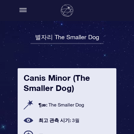
별자리 The Smaller Dog
Canis Minor (The
Smaller Dog)
¶æ:
The Smaller Dog
최고 관측 시기:
3월