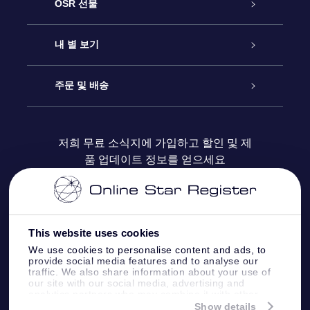
고객 서비스
OSR 선물
연락처
온라인 별 선물
내 별 보기
블로그
OSR 선물 팩
Star Register
주문 및 배송
자주 묻는 질문들
OSR Star Finder 앱
Super Star Gift
고객 로그인
저희 무료 소식지에 가입하고 할인 및 제
품 업데이트 정보를 얻으세요
OSR 상품권
후기
맞춤 별 페이지
결제 정보
기업 선물
One Million Stars
배송 정보
This website uses cookies
OSR 스타세이버
환불 정책
We use cookies to personalise content and ads, to
provide social media features and to analyse our
traffic. We also share information about your use of
Fly me to the stars VR 앱
our site with our social media, advertising and
별자리
analytics partners who may combine it with other
information that you’ve provided to them or that
Show details