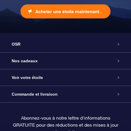
Acheter une étoile maintenant .
OSR
Service
Nos cadeaux
À propos de l’OSR
Cadeau d’étoile en ligne
Voir votre étoile
Nous contacter
Coffret cadeau OSR
Registre des étoiles
Commande et livraison
Le blog
Cadeau Super Star
Appli OSR Star Finder
Connexion client
Abonnez-vous à notre lettre d'informations
GRATUITE pour des réductions et des mises à jour
Questions fréquemment posées
Carte cadeau OSR
Page d’accueil personnalisée
Informations de paiement