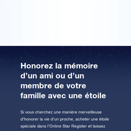
importance. Mon frère est mort et j’ai reçu une étoile
à cette occasion en souvenir. Le nom de mon petit
frère est aujourd’hui associé à une étoile. Il sera
AppStore (iOS)
Play Store (Android)
toujours près de moi et cette pensée me réconforte.
Honorez la mémoire
d’un ami ou d’un
membre de votre
famille avec une étoile
Si vous cherchez une manière merveilleuse
d’honorer la vie d’un proche, acheter une étoile
spéciale dans l’Online Star Register et laissez