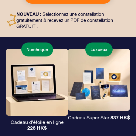
choix, ainsi que des documents numériques et
l’utilisation gratuite de nos applications. C’est une
NOUVEAU :
Sélectionnez une constellation
façon magique d’offrir un cadeau éternel à vos amis et
gratuitement & recevez un PDF de constellation
à vos proches.
GRATUIT .
Numérique
Luxueux
837 HK$
Cadeau Super Star
Cadeau d’étoile en ligne
226 HK$