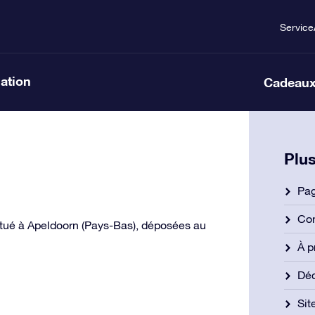
Service
lation
Cadeaux
Plus
Pag
Con
 situé à Apeldoorn (Pays-Bas), déposées au
À p
Déc
Si