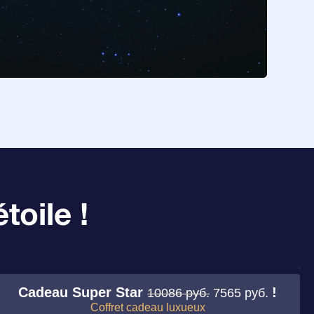
toile !
Cadeau Super Star
!
10086 руб.
7565 руб.
Coffret cadeau luxueux