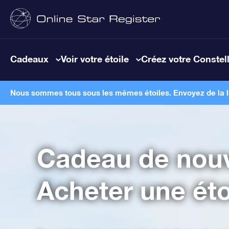
Cadeaux
Voir votre étoile
Créez votre Constel
Nous sommes tous sous les mêmes étoiles. Envoyez de la lum
Cadeau de nouv
Acheter une étoi