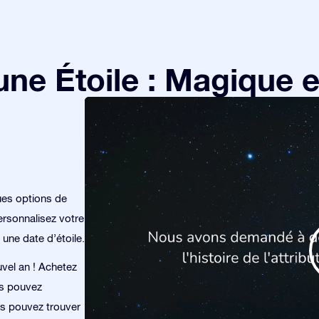
e Étoile : Magique et
ues options de
rsonnalisez votre
 une date d’étoile.
uvel an ! Achetez
us pouvez
ous pouvez trouver