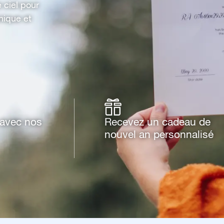
e ciel pour
nique et
e avec nos
Recevez un cadeau de
nouvel an personnalisé