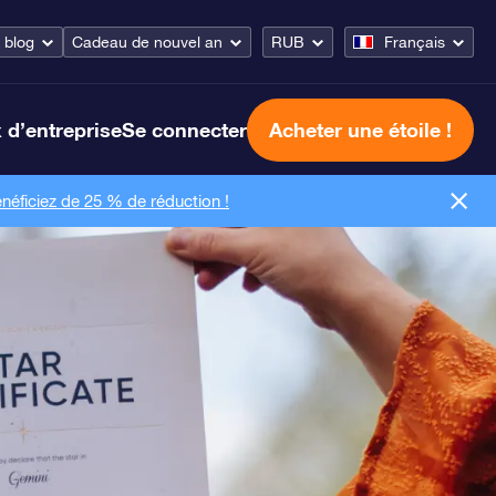
 blog
Cadeau de nouvel an
RUB
Français
 d’entreprise
Se connecter
Acheter une étoile !
néficiez de 25 % de réduction !