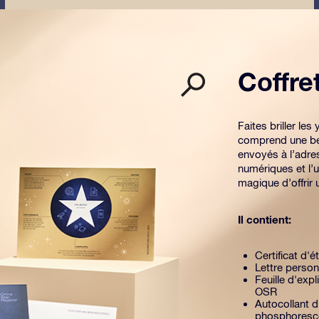
Coffr
Faites briller l
comprend une be
envoyés à l’adre
numériques et l’u
magique d’offrir
Il contient:
Certificat d'é
Lettre person
Feuille d'exp
OSR
Autocollant d
phosphoresc