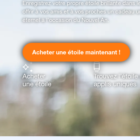
Enregistrez votre propre étoile brillante dans l
offrir à vos amis et à vos proches un cadeau u
éternel à l'occasion du Nouvel An.
Acheter une étoile maintenant !
Acheter
Trouvez l’étoil
une étoile
applis uniques