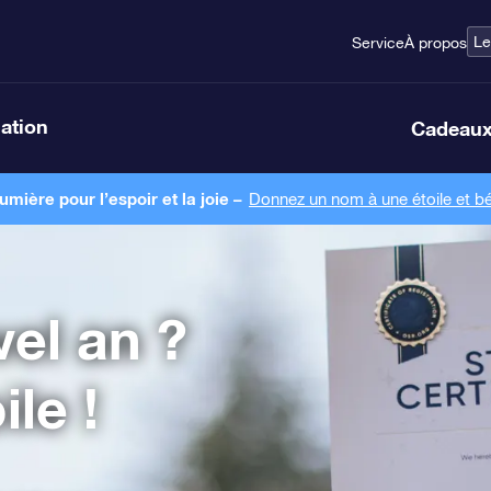
Le
Service
À propos
lation
Cadeaux
ière pour l’espoir et la joie –
Donnez un nom à une étoile et bé
el an ?
le !