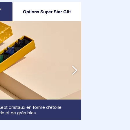
u
Options Super Star Gift
Cadre
pt cristaux en forme d’étoile
: Ce cadre 
de et de grès bleu.
mettre en valeur vo