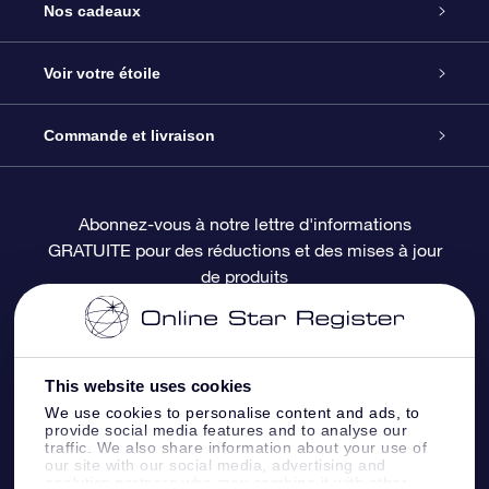
Service
Nos cadeaux
À propos de l’OSR
Cadeau d’étoile en ligne
Voir votre étoile
Nous contacter
Coffret cadeau OSR
Registre des étoiles
Commande et livraison
Le blog
Cadeau Super Star
Appli OSR Star Finder
Connexion client
Abonnez-vous à notre lettre d'informations
GRATUITE pour des réductions et des mises à jour
Questions fréquemment posées
Carte cadeau OSR
Page d’accueil personnalisée
Informations de paiement
de produits
Revues
Cadeaux d’entreprise
Un million d’étoiles
Informations d’expédition
Écran de veille OSR
Politique de retour
This website uses cookies
We use cookies to personalise content and ads, to
provide social media features and to analyse our
Appli Voler vers les étoiles
Constellations
traffic. We also share information about your use of
our site with our social media, advertising and
analytics partners who may combine it with other