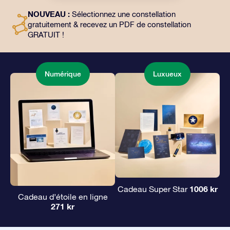
l’utilisation gratuite de nos applications. C’est une
NOUVEAU :
Sélectionnez une constellation
façon magique d’offrir un cadeau éternel à vos amis et
gratuitement & recevez un PDF de constellation
à vos proches.
GRATUIT !
Numérique
Luxueux
1006 kr
Cadeau Super Star
Cadeau d’étoile en ligne
271 kr