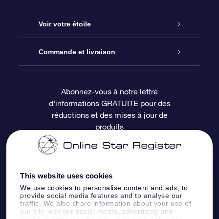
À propos de l’OSR
Cadeau d’étoile en ligne
Voir votre étoile
Nous contacter
Coffret cadeau OSR
Registre des étoiles
Commande et livraison
Le blog
Cadeau Super Star
Appli OSR Star Finder
Connexion client
Abonnez-vous à notre lettre
d'informations GRATUITE pour des
Questions fréquemment posées
Carte cadeau OSR
Page d’accueil personnalisée
Informations de paiement
réductions et des mises à jour de
produits
Revues
Cadeaux d’entreprise
Un million d’étoiles
Informations d’expédition
Écran de veille OSR
Politique de retour
This website uses cookies
We use cookies to personalise content and ads, to
Appli Voler vers les étoiles
Constellations
provide social media features and to analyse our
traffic. We also share information about your use of
our site with our social media, advertising and
analytics partners who may combine it with other