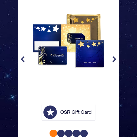
lope
OSR Gift Card