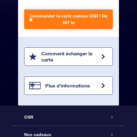
Commander la carte cadeau OSR !
De
497 kr
Comment échanger la
carte
Plus d'informations
OSR
Service
Nos cadeaux