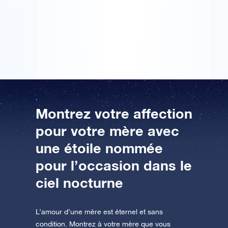
difficile que ça. Le colis cadeau comporte un
certificat reprenant les coordonnées propres à une
AppStore (iOS)
Play Store (Android)
étoile. Ma mère a donc été joliment surprise de ce
cadeau de fête des mères plein d’éclat !
Montrez votre affection
pour votre mère avec
une étoile nommée
pour l’occasion dans le
ciel nocturne
L’amour d’une mère est éternel et sans
condition. Montrez à votre mère que vous