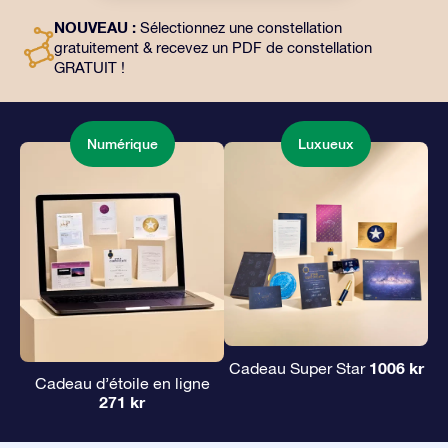
l’utilisation gratuite de nos applications. C’est une
NOUVEAU :
Sélectionnez une constellation
façon magique d’offrir un cadeau éternel à vos amis et
gratuitement & recevez un PDF de constellation
à vos proches.
GRATUIT !
Numérique
Luxueux
1006 kr
Cadeau Super Star
Cadeau d’étoile en ligne
271 kr