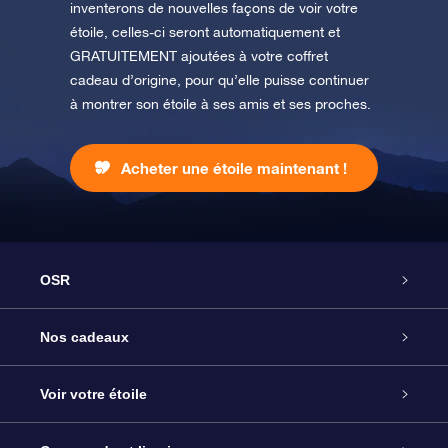
inventerons de nouvelles façons de voir votre
étoile, celles-ci seront automatiquement et
GRATUITEMENT ajoutées à votre coffret
cadeau d’origine, pour qu’elle puisse continuer
à montrer son étoile à ses amis et ses proches.
Acheter une étoile maintenant !
OSR
Service
Nos cadeaux
À propos de l’OSR
Cadeau d’étoile en ligne
Voir votre étoile