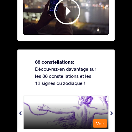
88 constellations:
Découvrez-en davantage sur
les 88 constellations et les
12 signes du zodiaque !
Andromeda - Andromède
Antli
Voir
Voir