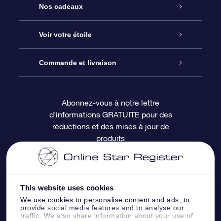
Service
Nos cadeaux
À propos de l’OSR
Cadeau d’étoile en ligne
Voir votre étoile
Nous contacter
Coffret cadeau OSR
Registre des étoiles
Commande et livraison
Le blog
Cadeau Super Star
Appli OSR Star Finder
Connexion client
Abonnez-vous à notre lettre
d'informations GRATUITE pour des
Questions fréquemment posées
Carte cadeau OSR
Page d’accueil personnalisée
Informations de paiement
réductions et des mises à jour de
produits
Revues
Cadeaux d’entreprise
Un million d’étoiles
Informations d’expédition
Écran de veille OSR
Politique de retour
This website uses cookies
We use cookies to personalise content and ads, to
Appli Voler vers les étoiles
Constellations
provide social media features and to analyse our
traffic. We also share information about your use of