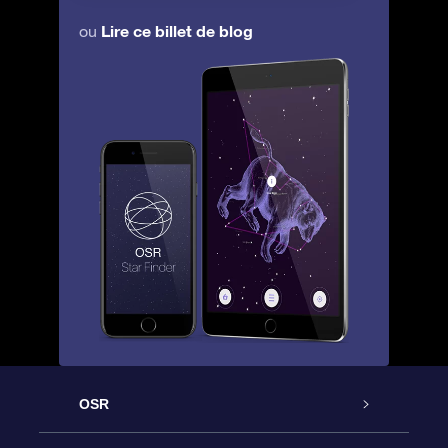
Lire ce billet de blog
ou
OSR