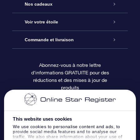
Service
Nos cadeaux
À propos de l’OSR
Cadeau d’étoile en ligne
Voir votre étoile
Nous contacter
Coffret cadeau OSR
Registre des étoiles
Commande et livraison
Le blog
Cadeau Super Star
Appli OSR Star Finder
Connexion client
Abonnez-vous à notre lettre
d'informations GRATUITE pour des
Questions fréquemment posées
Carte cadeau OSR
Page d’accueil personnalisée
Informations de paiement
réductions et des mises à jour de
produits
Revues
Cadeaux d’entreprise
Un million d’étoiles
Informations d’expédition
Écran de veille OSR
Politique de retour
This website uses cookies
We use cookies to personalise content and ads, to
Appli Voler vers les étoiles
Constellations
provide social media features and to analyse our
traffic. We also share information about your use of