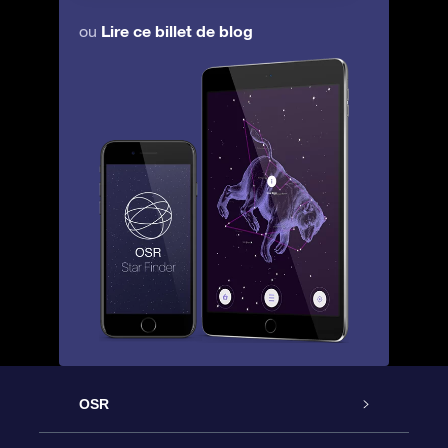
Lire ce billet de blog
ou
OSR