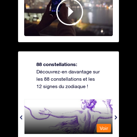
88 constellations:
Découvrez-en davantage sur
les 88 constellations et les
12 signes du zodiaque !
Andromeda - Andromède
Antli
Voir
Voir