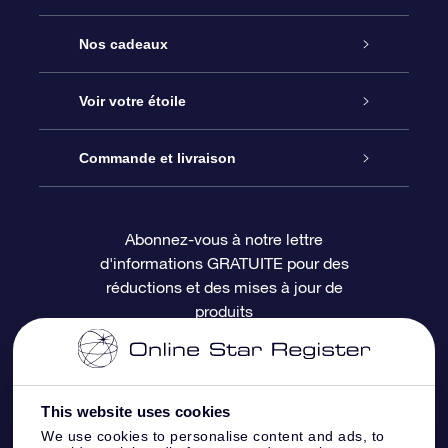
Service
Nos cadeaux
À propos de l’OSR
Cadeau d’étoile en ligne
Voir votre étoile
Nous contacter
Coffret cadeau OSR
Registre des étoiles
Commande et livraison
Le blog
Cadeau Super Star
Appli OSR Star Finder
Connexion client
Abonnez-vous à notre lettre
d'informations GRATUITE pour des
Questions fréquemment posées
Carte cadeau OSR
Page d’accueil personnalisée
Informations de paiement
réductions et des mises à jour de
produits
Revues
Cadeaux d’entreprise
Un million d’étoiles
Informations d’expédition
Écran de veille OSR
Politique de retour
This website uses cookies
We use cookies to personalise content and ads, to
Appli Voler vers les étoiles
Constellations