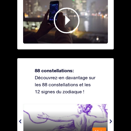
88 constellations:
Découvrez-en davantage sur
les 88 constellations et les
12 signes du zodiaque !
Andromeda - Andromède
Antli