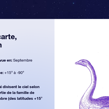
arte,
n
vue en:
Septembre
de:
+15° à -90°
i divisent le ciel selon
tie de la famille de
bre (des latitudes +15°