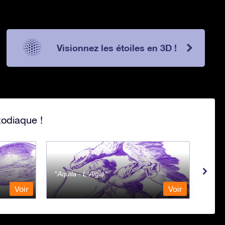
Visionnez les étoiles en 3D !
zodiaque !
Aquila - L'Aigle
Aqua
Voir
Voir