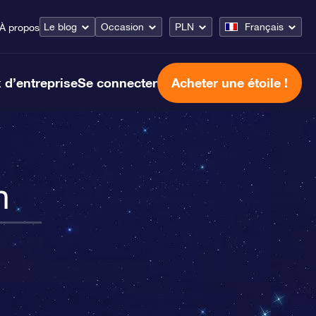
Le blog
Occasion
PLN
Français
À propos
 d’entreprise
Se connecter
Acheter une étoile !
n