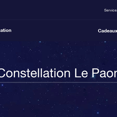
Service
lation
Cadeaux
Constellation Le Pao