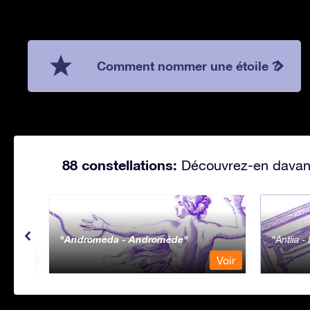
Comment nommer une étoile ?
88 constellations:
Découvrez-en davanta
Andromeda - Andromède
Antlia 
Voir
Voir