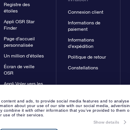
Registre des
étoiles
Connexion client
Appli OSR Star
Informations de
Finder
paiement
Page d’accueil
Informations
personnalisée
d’expédition
Un million d’étoiles
Politique de retour
Écran de veille
Constellations
OSR
Appli Voler vers les
étoiles
 content and ads, to provide social media features and to analyse
rmation about your use of our site with our social media, advertisi
 combine it with other information that you’ve provided to them o
r use of their services.
Show details
Page de presse
Déclaration de 
Apeldoorn, The Netherlands