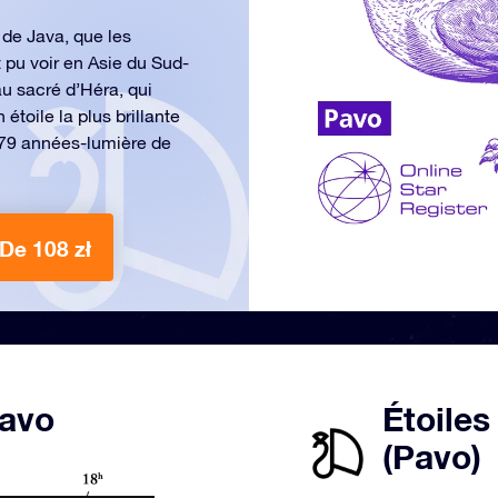
 de Java, que les
t pu voir en Asie du Sud-
au sacré d’Héra, qui
étoile la plus brillante
179 années-lumière de
De 108 zł
Pavo
Étoiles
(Pavo)