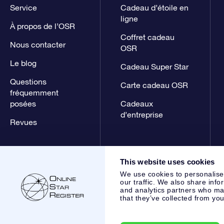
Service
Cadeau d’étoile en
ligne
À propos de l’OSR
Coffret cadeau
Nous contacter
OSR
Le blog
Cadeau Super Star
Questions
Carte cadeau OSR
fréquemment
posées
Cadeaux
d’entreprise
Revues
This website uses cookies
We use cookies to personalise
our traffic. We also share info
and analytics partners who may
that they’ve collected from you
Online Star Register BV
- Laan van de Maagd 83, 7324 BT 