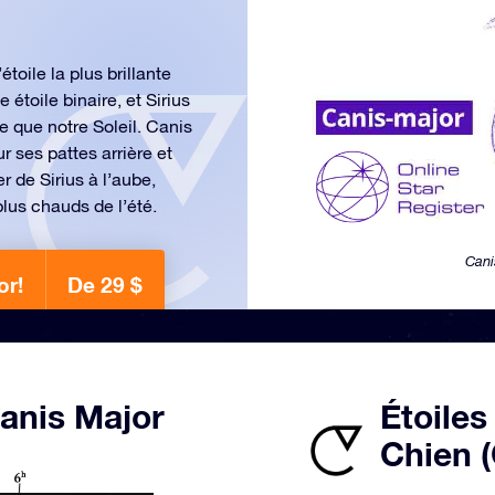
toile la plus brillante
 étoile binaire, et Sirius
e que notre Soleil. Canis
 ses pattes arrière et
r de Sirius à l’aube,
plus chauds de l’été.
Cani
or!
De 29 $
Canis Major
Étoiles
Chien (