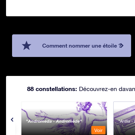
Comment nommer une étoile ?
88 constellations:
Découvrez-en davanta
Andromeda - Andromède
Antlia 
Voir
Voir