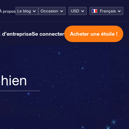
Le blog
Occasion
USD
Français
À propos
 d’entreprise
Se connecter
Acheter une étoile !
Chien