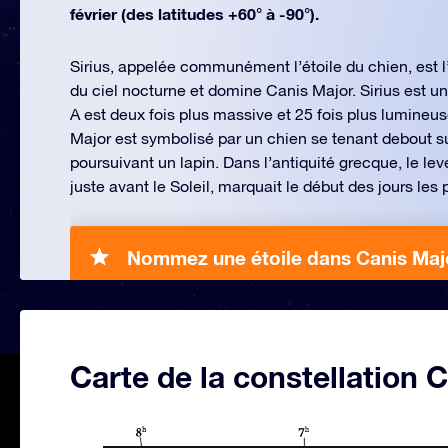
février (des latitudes +60° à -90°).
Sirius, appelée communément l’étoile du chien, est l’é
du ciel nocturne et domine Canis Major. Sirius est une
A est deux fois plus massive et 25 fois plus lumineus
Major est symbolisé par un chien se tenant debout sur
poursuivant un lapin. Dans l’antiquité grecque, le leve
juste avant le Soleil, marquait le début des jours les 
Nommez une étoile dans Canis Maj
Carte de la constellation 