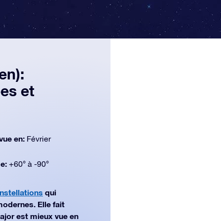
en):
es et
vue en:
Février
de:
+60° à -90°
nstellations
qui
odernes. Elle fait
Major est mieux vue en