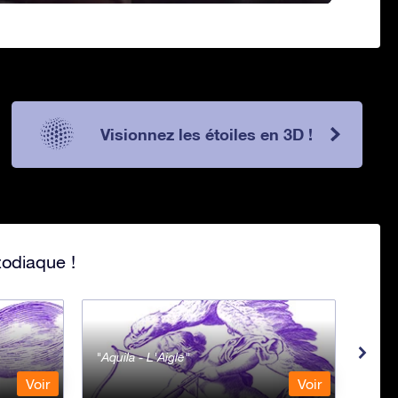
Visionnez les étoiles en 3D !
zodiaque !
Aquila - L'Aigle
Aqua
Voir
Voir