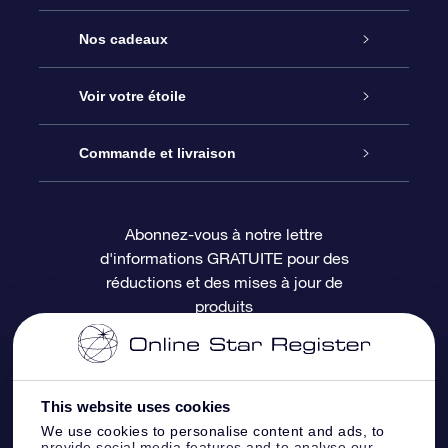
Service
Nos cadeaux
À propos de l’OSR
Cadeau d’étoile en ligne
Voir votre étoile
Nous contacter
Coffret cadeau OSR
Registre des étoiles
Commande et livraison
Le blog
Cadeau Super Star
Appli OSR Star Finder
Connexion client
Abonnez-vous à notre lettre
d'informations GRATUITE pour des
Questions fréquemment posées
Carte cadeau OSR
Page d’accueil personnalisée
Informations de paiement
réductions et des mises à jour de
produits
Revues
Cadeaux d’entreprise
Un million d’étoiles
Informations d’expédition
Écran de veille OSR
Politique de retour
This website uses cookies
We use cookies to personalise content and ads, to
Appli Voler vers les étoiles
Constellations
provide social media features and to analyse our