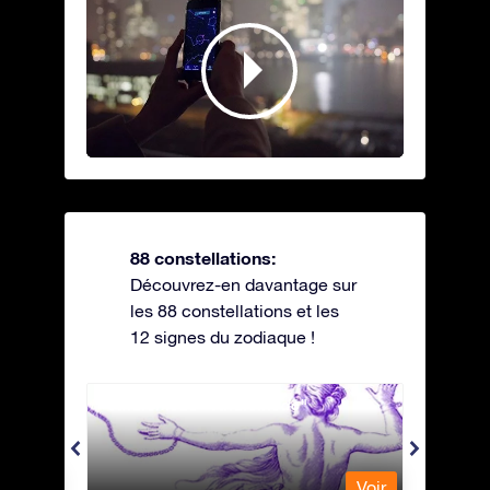
88 constellations:
Découvrez-en davantage sur
les 88 constellations et les
12 signes du zodiaque !
Andromeda - Andromède
Antli
Voir
Voir