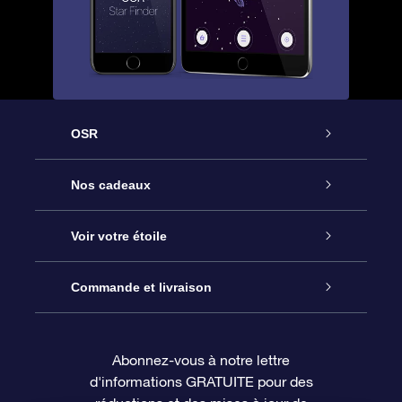
OSR
Service
Nos cadeaux
À propos de l’OSR
Cadeau d’étoile en ligne
Voir votre étoile
Nous contacter
Coffret cadeau OSR
Registre des étoiles
Commande et livraison
Le blog
Cadeau Super Star
Appli OSR Star Finder
Connexion client
Abonnez-vous à notre lettre
d'informations GRATUITE pour des
Questions fréquemment posées
Carte cadeau OSR
Page d’accueil personnalisée
Informations de paiement