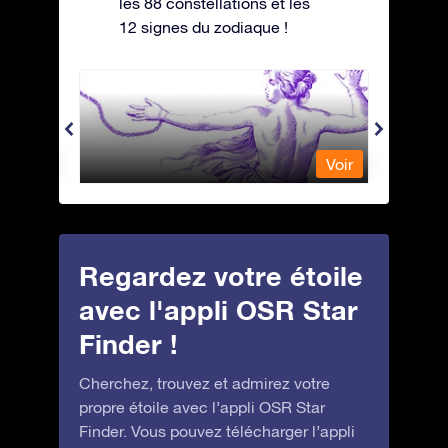
les 88 constellations et les
12 signes du zodiaque !
Andromeda - Andromède
Antli
Voir
Voir
Regardez votre étoile
avec l'appli OSR Star
Finder !
Cherchez, trouvez et admirez votre
propre étoile avec l’appli OSR Star
Finder. Vous pouvez télécharger l’appli