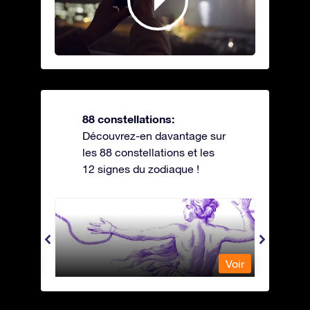
88 constellations:
Découvrez-en davantage sur
les 88 constellations et les
12 signes du zodiaque !
Andromeda - Andromède
Antli
Voir
Voir