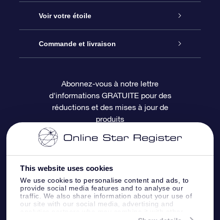
À propos de l’OSR
Cadeau d’étoile en ligne
Voir votre étoile
Nous contacter
Coffret cadeau OSR
Registre des étoiles
Commande et livraison
Le blog
Cadeau Super Star
Appli OSR Star Finder
Connexion client
Abonnez-vous à notre lettre
d'informations GRATUITE pour des
Questions fréquemment posées
Carte cadeau OSR
Page d’accueil personnalisée
Informations de paiement
réductions et des mises à jour de
produits
Revues
Cadeaux d’entreprise
Un million d’étoiles
Informations d’expédition
Écran de veille OSR
Politique de retour
This website uses cookies
We use cookies to personalise content and ads, to
Appli Voler vers les étoiles
Constellations
provide social media features and to analyse our
traffic. We also share information about your use of
our site with our social media, advertising and
analytics partners who may combine it with other
information that you’ve provided to them or that