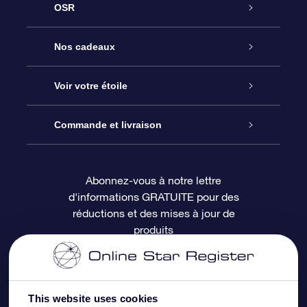
OSR
Service
Nos cadeaux
À propos de l’OSR
Cadeau d’étoile en ligne
Voir votre étoile
Nous contacter
Coffret cadeau OSR
Registre des étoiles
Commande et livraison
Le blog
Cadeau Super Star
Appli OSR Star Finder
Connexion client
Abonnez-vous à notre lettre
d'informations GRATUITE pour des
Questions fréquemment posées
Carte cadeau OSR
Page d’accueil personnalisée
Informations de paiement
réductions et des mises à jour de
produits
Revues
Cadeaux d’entreprise
Un million d’étoiles
Informations d’expédition
Écran de veille OSR
Politique de retour
This website uses cookies