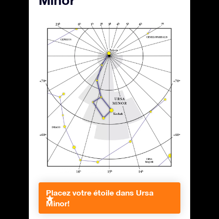
Minor
Placez votre étoile dans Ursa
Minor!