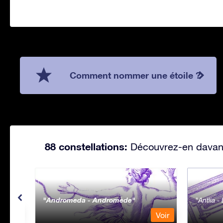
Comment nommer une étoile ?
88 constellations:
Découvrez-en davanta
Andromeda - Andromède
Antlia 
Voir
Voir