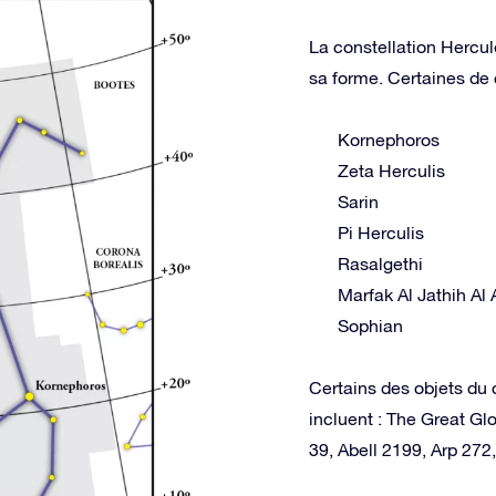
La constellation Hercule
sa forme. Certaines de c
Kornephoros
Zeta Herculis
Sarin
Pi Herculis
Rasalgethi
Marfak Al Jathih Al 
Sophian
Certains des objets du 
incluent : The Great Glo
39, Abell 2199, Arp 272