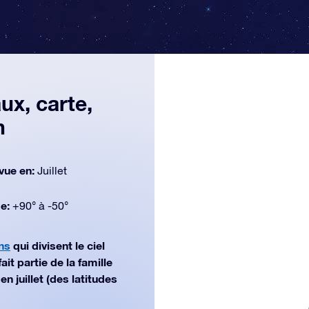
ux, carte,
n
vue en:
Juillet
de:
+90° à -50°
ns
qui divisent le ciel
t partie de la famille
n juillet (des latitudes