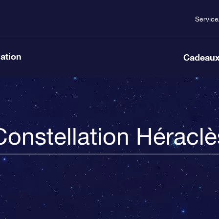
Service
lation
Cadeaux
Constellation Héraclè