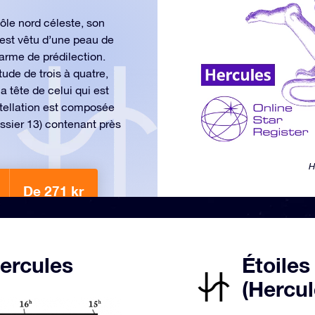
pôle nord céleste, son
 est vêtu d’une peau de
 arme de prédilection.
ude de trois à quatre,
a tête de celui qui est
stellation est composée
essier 13) contenant près
H
De 271 kr
Hercules
Étoiles
(Hercul