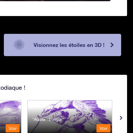
Visionnez les étoiles en 3D !
zodiaque !
Aquila - L'Aigle
Aqua
Voir
Voir