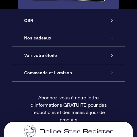
OSR
Service
Nos cadeaux
À propos de l’OSR
Cadeau d’étoile en ligne
Voir votre étoile
Nous contacter
Coffret cadeau OSR
Registre des étoiles
Commande et livraison
Le blog
Cadeau Super Star
Appli OSR Star Finder
Connexion client
Abonnez-vous à notre lettre
d'informations GRATUITE pour des
Questions fréquemment posées
Carte cadeau OSR
Page d’accueil personnalisée
Informations de paiement
réductions et des mises à jour de
produits
Revues
Cadeaux d’entreprise
Un million d’étoiles
Informations d’expédition