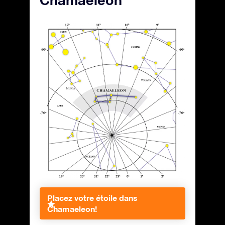
Chamaeleon
Placez votre étoile dans
Chamaeleon!