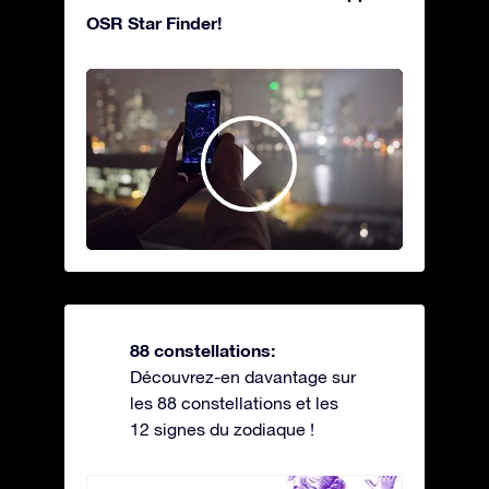
OSR Star Finder!
88 constellations:
Découvrez-en davantage sur
les 88 constellations et les
12 signes du zodiaque !