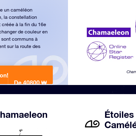
me un caméléon
, la constellation
créée à la fin du 16e
 changer de couleur en
ls sont communs à
nt sur la route des
Chama
on!
De 40800 ₩
 Chamaeleon
Étoiles
Camélé