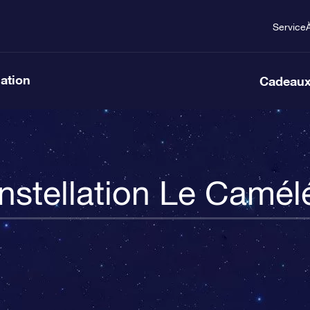
Service
lation
Cadeaux
nstellation Le Camél