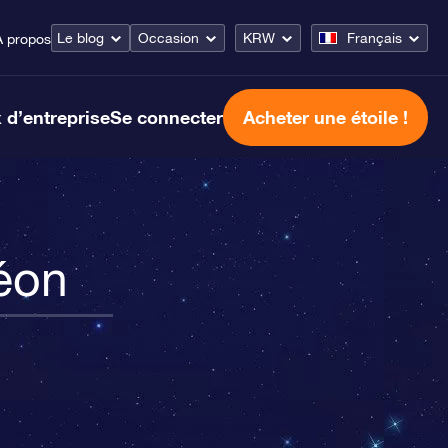
Le blog
Occasion
KRW
Français
À propos
 d’entreprise
Se connecter
Acheter une étoile !
éon