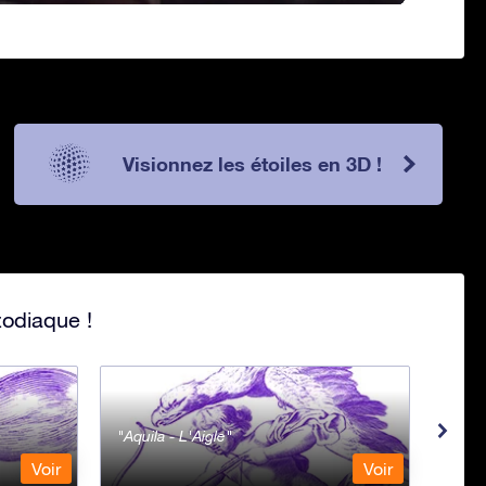
Visionnez les étoiles en 3D !
zodiaque !
Aquila - L'Aigle
Aqua
Voir
Voir