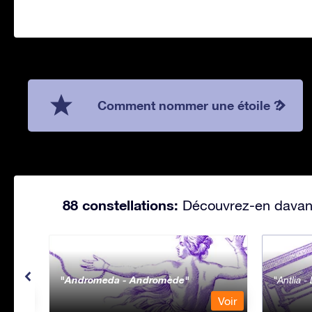
Comment nommer une étoile ?
88 constellations:
Découvrez-en davanta
Andromeda - Andromède
Antlia 
Voir
Voir