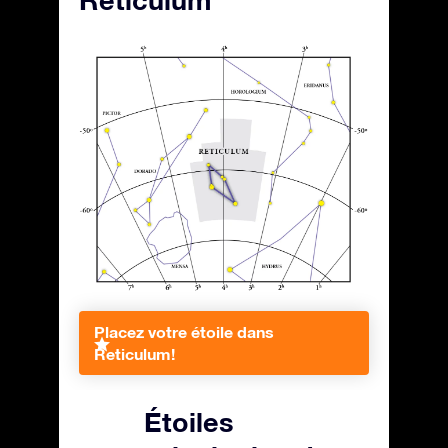
Reticulum
Placez votre étoile dans
Reticulum!
Étoiles