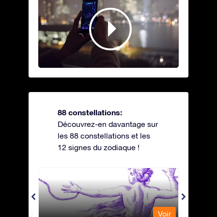
88 constellations:
Découvrez-en davantage sur
les 88 constellations et les
12 signes du zodiaque !
Andromeda - Andromède
Antli
Voir
Voir