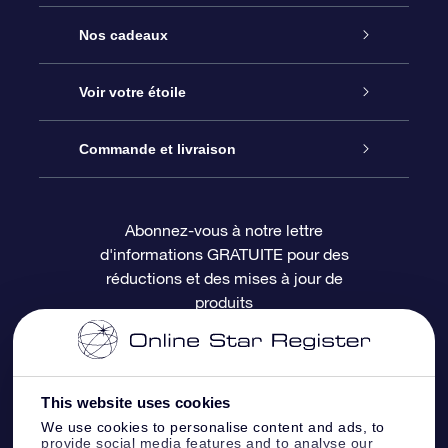
Service
Nos cadeaux
À propos de l’OSR
Cadeau d’étoile en ligne
Voir votre étoile
Nous contacter
Coffret cadeau OSR
Registre des étoiles
Commande et livraison
Le blog
Cadeau Super Star
Appli OSR Star Finder
Connexion client
Abonnez-vous à notre lettre
d'informations GRATUITE pour des
Questions fréquemment posées
Carte cadeau OSR
Page d’accueil personnalisée
Informations de paiement
réductions et des mises à jour de
produits
Revues
Cadeaux d’entreprise
Un million d’étoiles
Informations d’expédition
Écran de veille OSR
Politique de retour
This website uses cookies
We use cookies to personalise content and ads, to
Appli Voler vers les étoiles
Constellations
provide social media features and to analyse our